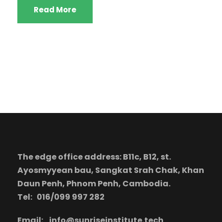
Read More
The edge office address: B11c, B12, st.
Ayosmyyean bau, Sangkat Srah Chak, Khan
Daun Penh, Phnom Penh, Cambodia.
Tel: 016/099 997 282
Email:
info@sunriseinstitute.tech