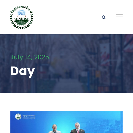
July 14, 2025
Day